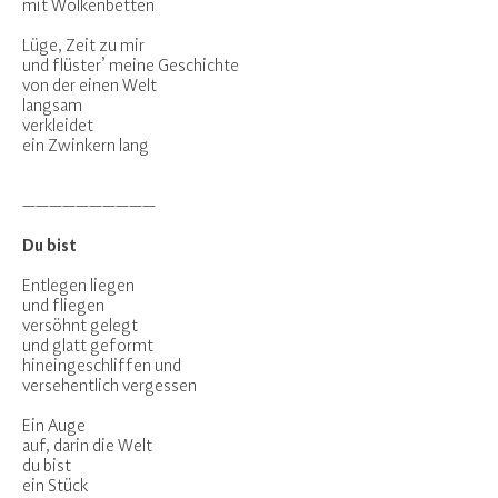
mit Wolkenbetten
Lüge, Zeit zu mir
und flüster’ meine Geschichte
von der einen Welt
langsam
verkleidet
ein Zwinkern lang
——————————
Du bist
Entlegen liegen
und fliegen
versöhnt gelegt
und glatt geformt
hineingeschliffen und
versehentlich vergessen
Ein Auge
auf, darin die Welt
du bist
ein Stück