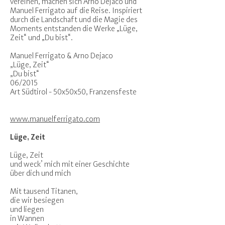
vereinen, machen sich Arno Dejaco und
Manuel Ferrigato auf die Reise. Inspiriert
durch die Landschaft und die Magie des
Moments entstanden die Werke „Lüge,
Zeit“ und „Du bist“.
Manuel Ferrigato & Arno Dejaco
„Lüge, Zeit“
„Du bist“
06/2015
Art Südtirol - 50x50x50, Franzensfeste
www.manuelferrigato.com
Lüge, Zeit
Lüge, Zeit
und weck’ mich mit einer Geschichte
über dich und mich
Mit tausend Titanen,
die wir besiegen
und liegen
in Wannen